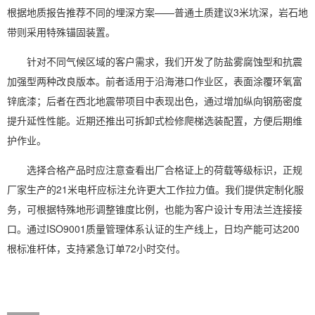
根据地质报告推荐不同的埋深方案——普通土质建议3米坑深，岩石地
带则采用特殊锚固装置。
针对不同气候区域的客户需求，我们开发了防盐雾腐蚀型和抗震
加强型两种改良版本。前者适用于沿海港口作业区，表面涂覆环氧富
锌底漆；后者在西北地震带项目中表现出色，通过增加纵向钢筋密度
提升延性性能。近期还推出可拆卸式检修爬梯选装配置，方便后期维
护作业。
选择合格产品时应注意查看出厂合格证上的荷载等级标识，正规
厂家生产的21米电杆应标注允许更大工作拉力值。我们提供定制化服
务，可根据特殊地形调整锥度比例，也能为客户设计专用法兰连接接
口。通过ISO9001质量管理体系认证的生产线上，日均产能可达200
根标准杆体，支持紧急订单72小时交付。