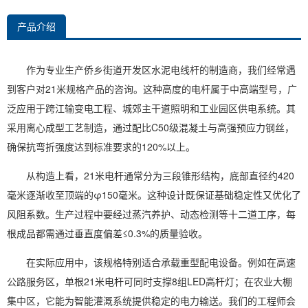
产品介绍
作为专业生产侨乡街道开发区水泥电线杆的制造商，我们经常遇
到客户对21米规格产品的咨询。这种高度的电杆属于中高端型号，广
泛应用于跨江输变电工程、城郊主干道照明和工业园区供电系统。其
采用离心成型工艺制造，通过配比C50级混凝土与高强预应力钢丝，
确保抗弯折强度达到标准要求的120%以上。
从构造上看，21米电杆通常分为三段锥形结构，底部直径约420
毫米逐渐收至顶端的φ150毫米。这种设计既保证基础稳定性又优化了
风阻系数。生产过程中要经过蒸汽养护、动态检测等十二道工序，每
根成品都需通过垂直度偏差≤0.3%的质量验收。
在实际应用中，该规格特别适合承载重型配电设备。例如在高速
公路服务区，单根21米电杆可同时支撑8组LED高杆灯；在农业大棚
集中区，它能为智能灌溉系统提供稳定的电力输送。我们的工程师会