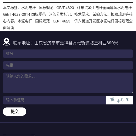
本文标签：
水泥电杆
国标规范
GB/T 4623
环形混凝土电杆全面解读水泥电杆
GB/T 4623-2014 国标规范
涵盖分类标记、技术要求、试验方法、检验规则等核
心内容。水泥电杆
国标规范
GB/T 4623
侨乡街道开发区水泥电杆国标规范全
面解读
联系地址：山东省济宁市嘉祥县万张街道骆堂村西890米
提交