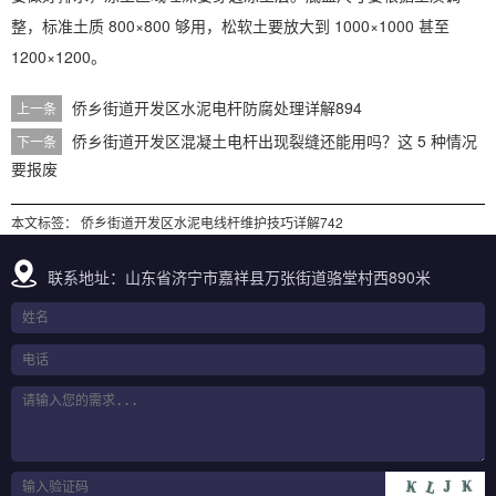
整，标准土质 800×800 够用，松软土要放大到 1000×1000 甚至
1200×1200。
侨乡街道开发区水泥电杆防腐处理详解894
上一条
侨乡街道开发区混凝土电杆出现裂缝还能用吗？这 5 种情况
下一条
要报废
本文标签：
侨乡街道开发区水泥电线杆维护技巧详解742
联系地址：山东省济宁市嘉祥县万张街道骆堂村西890米